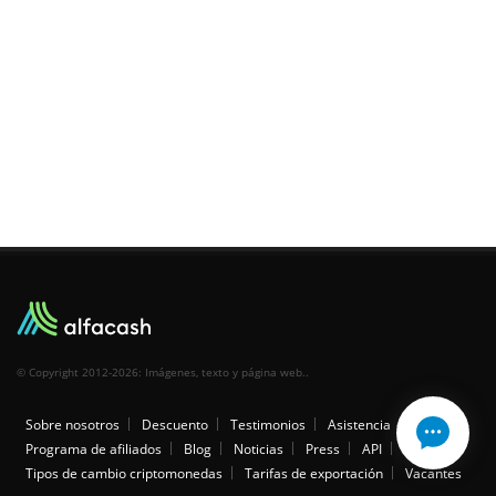
© Copyright 2012-2026: Imágenes, texto y página web..
Sobre nosotros
Descuento
Testimonios
Asistencia
Programa de afiliados
Blog
Noticias
Press
API
Legal
Tipos de cambio criptomonedas
Tarifas de exportación
Vacantes