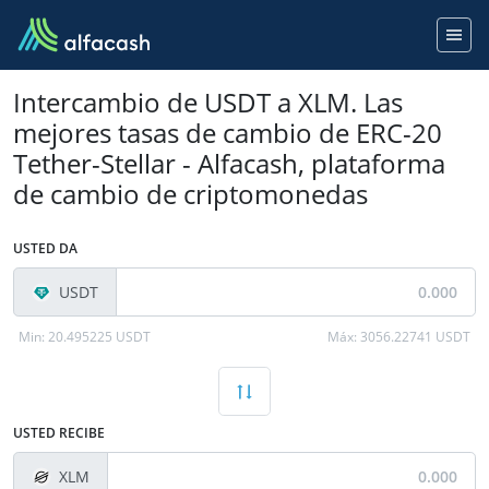
Intercambio de USDT a XLM. Las
mejores tasas de cambio de ERC-20
Tether-Stellar - Alfacash, plataforma
de cambio de criptomonedas
USTED DA
USDT
Min:
20.495225 USDT
Máx:
3056.22741 USDT
USTED RECIBE
XLM