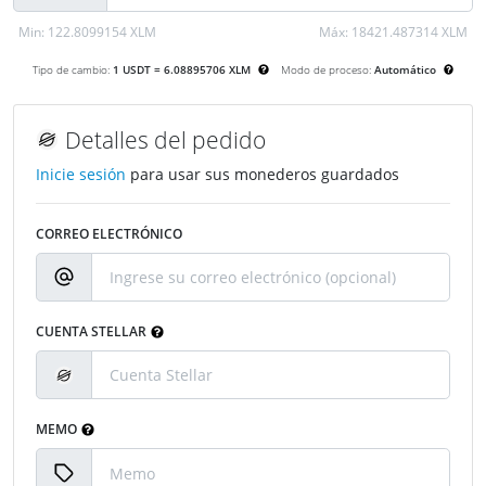
Min:
122.8099154 XLM
Máx:
18421.487314 XLM
Tipo de cambio:
1 USDT = 6.08895706 XLM
Modo de proceso:
Automático
Detalles del pedido
Inicie sesión
para usar sus monederos guardados
CORREO ELECTRÓNICO
CUENTA STELLAR
MEMO