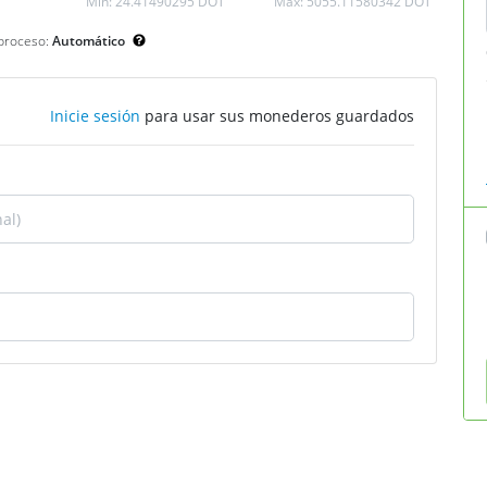
Min:
24.41490295 DOT
Máx:
5055.11580342 DOT
proceso:
Automático
Inicie sesión
para usar sus monederos guardados