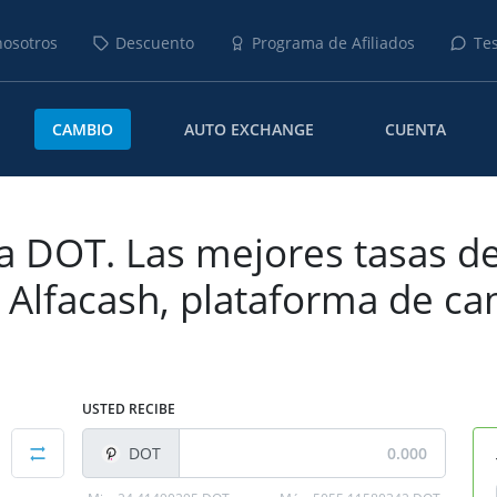
nosotros
Descuento
Programa de Afiliados
Te
CAMBIO
AUTO EXCHANGE
CUENTA
a DOT. Las mejores tasas d
 Alfacash, plataforma de c
USTED RECIBE
DOT