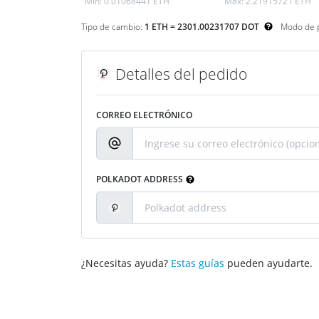
Min:
0.01068441 ETH
Máx:
2.21915721 ETH
Tipo de cambio:
1 ETH = 2301.00231707 DOT
Modo de 
Detalles del pedido
CORREO ELECTRÓNICO
POLKADOT ADDRESS
¿Necesitas ayuda?
Estas guías
pueden ayudarte.