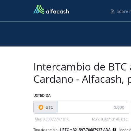
Sobre 
Intercambio de BTC 
Cardano - Alfacash,
USTED DA
BTC
Min:
0.00077747 BTC
Máx:
0.02713146 BTC
Tipo de cambio:
1 BTC = 321597.70687937 ADA
Modo d