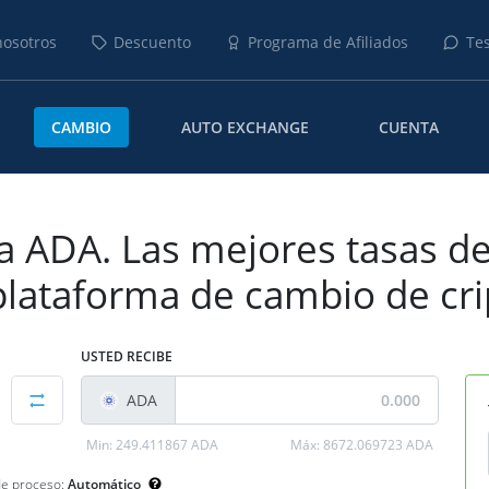
nosotros
Descuento
Programa de Afiliados
Te
CAMBIO
AUTO EXCHANGE
CUENTA
a ADA. Las mejores tasas de
 plataforma de cambio de c
USTED RECIBE
ADA
Min:
249.411867 ADA
Máx:
8672.069723 ADA
e proceso:
Automático