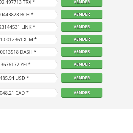
92.497713
TRX *
VENDER
00443828
BCH *
VENDER
23144531
LINK *
VENDER
11.0012361
XLM *
VENDER
40613518
DASH *
VENDER
13676172
YFI *
VENDER
,485.94
USD *
VENDER
,048.21
CAD *
VENDER