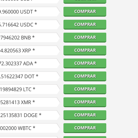
9.960000
USDT *
COMPRAR
6.716642
USDC *
COMPRAR
97946202
BNB *
COMPRAR
94.820563
XRP *
COMPRAR
72.302337
ADA *
COMPRAR
.51622347
DOT *
COMPRAR
.19894829
LTC *
COMPRAR
05281413
XMR *
COMPRAR
.25135831
DOGE *
COMPRAR
0002000
WBTC *
COMPRAR