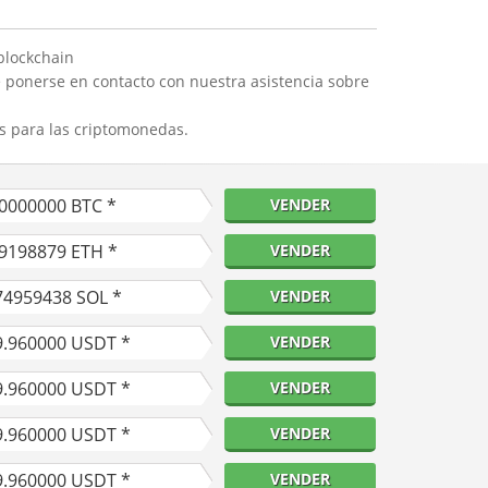
blockchain
 ponerse en contacto con nuestra asistencia sobre
s para las criptomonedas.
10000000
BTC *
VENDER
39198879
ETH *
VENDER
74959438
SOL *
VENDER
9.960000
USDT *
VENDER
9.960000
USDT *
VENDER
9.960000
USDT *
VENDER
9.960000
USDT *
VENDER