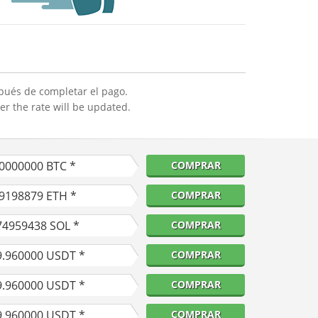
pués de completar el pago.
er the rate will be updated.
10000000
BTC *
COMPRAR
39198879
ETH *
COMPRAR
74959438
SOL *
COMPRAR
9.960000
USDT *
COMPRAR
9.960000
USDT *
COMPRAR
9.960000
USDT *
COMPRAR