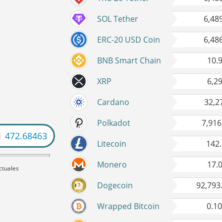
SOL Tether
6,48
ERC-20 USD Coin
6,48
BNB Smart Chain
10.
XRP
6,2
Cardano
32,2
Polkadot
7,916
19228
Litecoin
142
Monero
17.
ctuales
Dogecoin
92,793
Wrapped Bitcoin
0.1