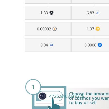
1.33
6.83
0.00002
1.37
0.04
0.0006
1
Choose the amoun
4726.8463219228
of cosmos you wa
to buy or sell