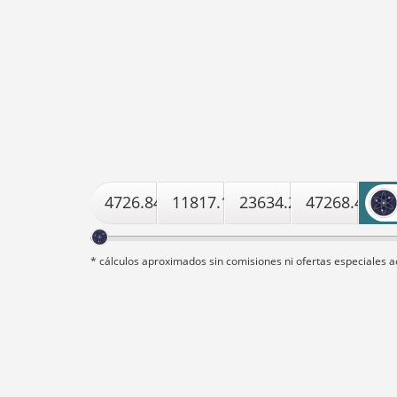
4726.8463219228
11817.115804807
23634.231609614
47268.4632
* cálculos aproximados sin comisiones ni ofertas especiales a