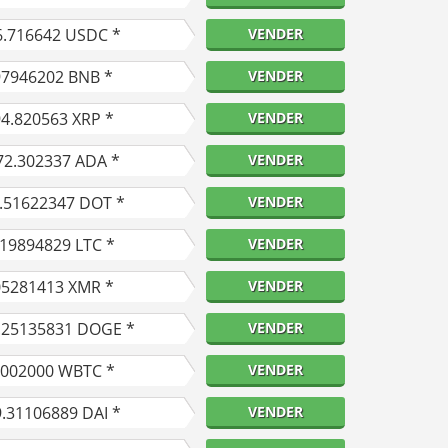
6.716642
USDC *
VENDER
97946202
BNB *
VENDER
94.820563
XRP *
VENDER
72.302337
ADA *
VENDER
.51622347
DOT *
VENDER
.19894829
LTC *
VENDER
05281413
XMR *
VENDER
.25135831
DOGE *
VENDER
0002000
WBTC *
VENDER
9.31106889
DAI *
VENDER