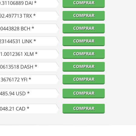
9.31106889
DAI *
COMPRAR
92.497713
TRX *
COMPRAR
00443828
BCH *
COMPRAR
23144531
LINK *
COMPRAR
11.0012361
XLM *
COMPRAR
40613518
DASH *
COMPRAR
13676172
YFI *
COMPRAR
,485.94
USD *
COMPRAR
,048.21
CAD *
COMPRAR