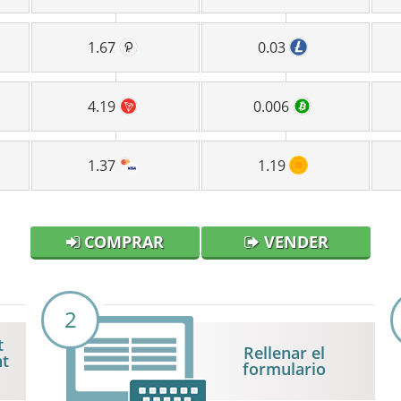
1.67
0.03
4.19
0.006
1.37
1.19
COMPRAR
VENDER
2
t
Rellenar el
nt
formulario