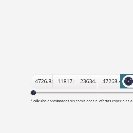
4726.8463219228
11817.115804807
23634.231609614
47268.4632
* cálculos aproximados sin comisiones ni ofertas especiales a