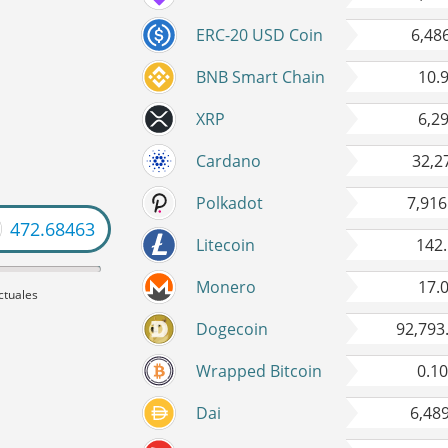
ERC-20 USD Coin
6,48
BNB Smart Chain
10.
XRP
6,2
Cardano
32,2
Polkadot
7,916
19228
Litecoin
142
Monero
17.
ctuales
Dogecoin
92,793
Wrapped Bitcoin
0.1
Dai
6,48