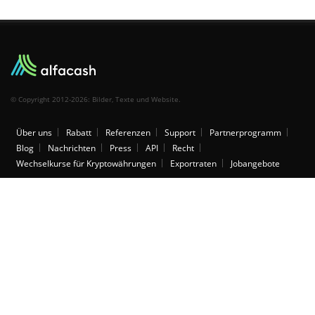
© Copyright 2012-2026: Bilder, Texte und Website.
Über uns
Rabatt
Referenzen
Support
Partnerprogramm
Blog
Nachrichten
Press
API
Recht
Wechselkurse für Kryptowährungen
Exportraten
Jobangebote