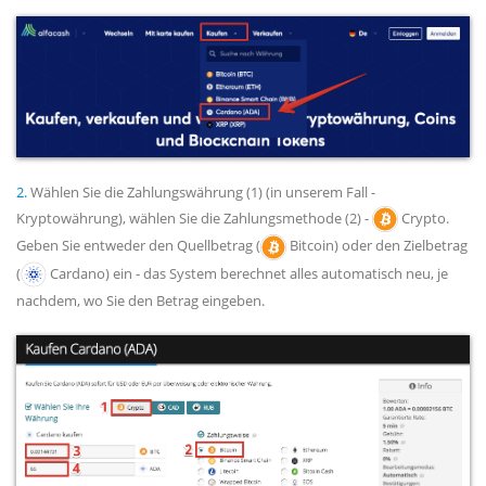
2.
Wählen Sie die Zahlungswährung (1) (in unserem Fall -
Kryptowährung), wählen Sie die Zahlungsmethode (2) -
Crypto.
Geben Sie entweder den Quellbetrag (
Bitcoin) oder den Zielbetrag
(
Cardano) ein - das System berechnet alles automatisch neu, je
nachdem, wo Sie den Betrag eingeben.