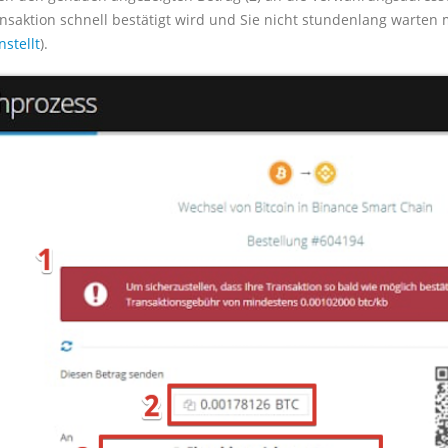
nsaktion schnell bestätigt wird und Sie nicht stundenlang warten 
stellt
).