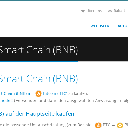
Über uns
Rabatt
WECHSELN
AUTO
 Smart Chain (BNB)
 Smart Chain (BNB)
t Chain (BNB) mit
Bitcoin (BTC)
zu kaufen.
hode 2
) verwenden und dann den ausgewählten Anweisungen fol
) auf der Hauptseite kaufen
ie die passende Umtauschrichtung (zum Beispiel:
BTC →
B