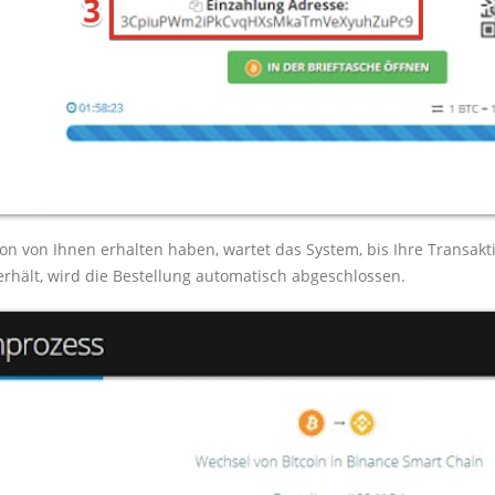
on von Ihnen erhalten haben, wartet das System, bis Ihre Transak
erhält, wird die Bestellung automatisch abgeschlossen.