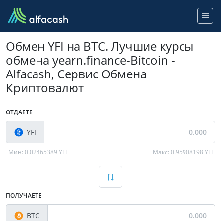
Обмен YFI на BTC. Лучшие курсы
обмена yearn.finance-Bitcoin -
Alfacash, Сервис Обмена
Криптовалют
ОТДАЕТЕ
YFI
Мин:
0.02465389 YFI
Макс:
0.95908198 YFI
ПОЛУЧАЕТЕ
BTC