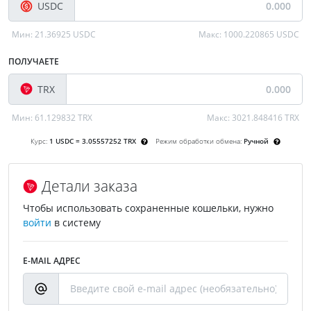
USDC
Мин:
21.36925 USDC
Макс:
1000.220865 USDC
ПОЛУЧАЕТЕ
TRX
Мин:
61.129832 TRX
Макс:
3021.848416 TRX
Курс:
1 USDC = 3.05557252 TRX
Режим обработки обмена:
Ручной
Детали заказа
Чтобы использовать сохраненные кошельки, нужно
войти
в систему
E-MAIL АДРЕС