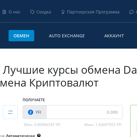
О нас
Скидка
Партнерская Программа
ОБМЕН
AUTO EXCHANGE
АККАУНТ
 Лучшие курсы обмена Dash
Обмена Криптовалют
ПОЛУЧАЕТЕ
YFI
Мин:
0.00966335 YFI
Макс:
1.42697955 YFI
ена:
Автоматически