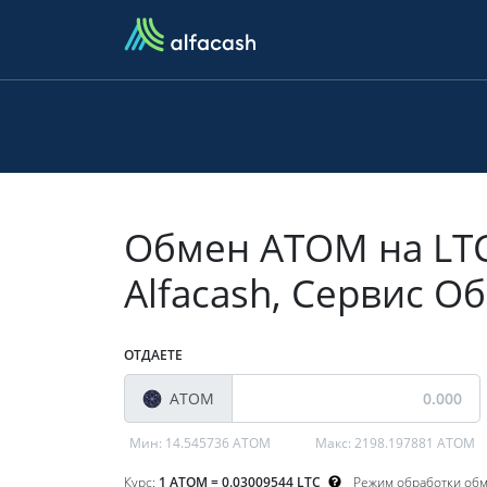
Обмен ATOM на LTC
Alfacash, Сервис 
ОТДАЕТЕ
ATOM
Мин:
14.545736 ATOM
Макс:
2198.197881 ATOM
Курс:
1 ATOM = 0.03009544 LTC
Режим обработки об