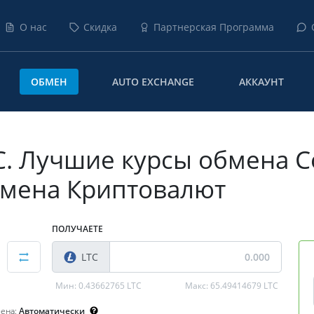
О нас
Скидка
Партнерская Программа
ОБМЕН
AUTO EXCHANGE
АККАУНТ
. Лучшие курсы обмена Co
Обмена Криптовалют
ПОЛУЧАЕТЕ
LTC
Мин:
0.43662765 LTC
Макс:
65.49414679 LTC
мена:
Автоматически