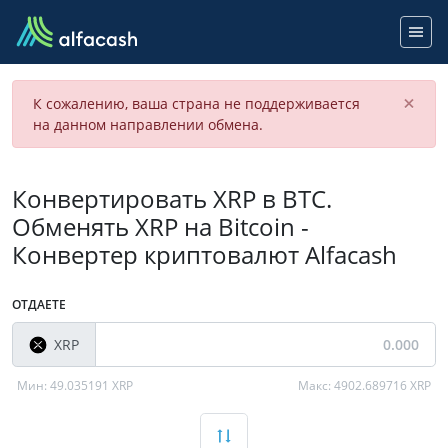
×
К сожалению, ваша страна не поддерживается
на данном направлении обмена.
Конвертировать XRP в BTC.
Обменять XRP на Bitcoin -
Конвертер криптовалют Alfacash
ОТДАЕТЕ
XRP
Мин:
49.035191 XRP
Макс:
4902.689716 XRP