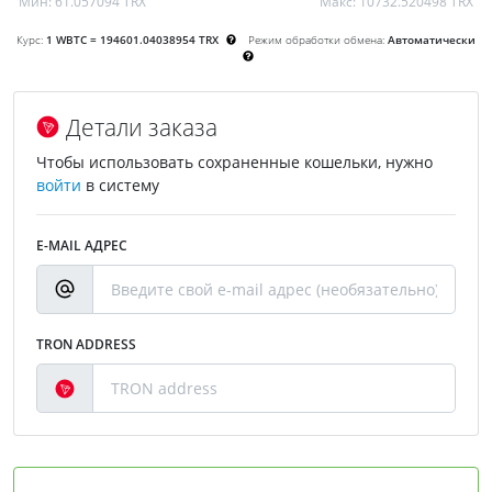
Мин:
61.057094 TRX
Макс:
10732.520498 TRX
Курс:
1 WBTC = 194601.04038954 TRX
Режим обработки обмена:
Автоматически
Детали заказа
Чтобы использовать сохраненные кошельки, нужно
войти
в систему
E-MAIL АДРЕС
TRON ADDRESS