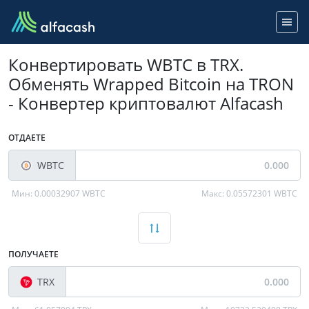
Конвертировать WBTC в TRX.
Обменять Wrapped Bitcoin на TRON
- Конвертер криптовалют Alfacash
ОТДАЕТЕ
WBTC
Мин:
0.00032907 WBTC
Макс:
0.05572301 WBTC
ПОЛУЧАЕТЕ
TRX