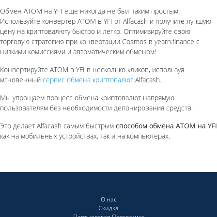
Обмен ATOM на YFI еще никогда не был таким простым!
Используйте конвертер ATOM в YFI от Alfaсash и получите лучшую
цену на криптовалюту быстро и легко. Оптимизируйте свою
торговую стратегию при конвертации Cosmos в yearn.finance с
низкими комиссиями и автоматическим обменом!
Конвертируйте ATOM в YFI в несколько кликов, используя
мгновенный
сервис обмена криптовалют
Alfacash.
Мы упрощаем процесс обмена криптовалют напрямую
пользователям без необходимости депонирования средств.
Это делает Alfacash самым быстрым
способом обмена ATOM на YFI
как на мобильных устройствах, так и на компьютерах.
О нас
Скидка
Партнерская Программа