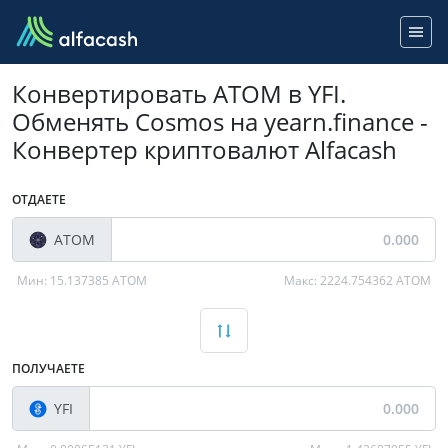
Конвертировать ATOM в YFI.
Обменять Cosmos на yearn.finance -
Конвертер криптовалют Alfacash
ОТДАЕТЕ
ATOM
Мин:
15.137385 ATOM
Макс:
2224.754362 ATOM
ПОЛУЧАЕТЕ
YFI