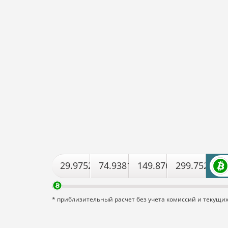
29.975264854906
74.938162137265
149.87632427453
299.752648
* приблизительный расчет без учета комиссий и текущи