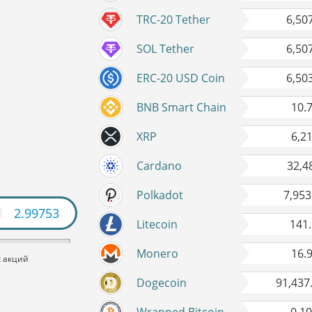
TRC-20 Tether
6,50
SOL Tether
6,50
ERC-20 USD Coin
6,50
BNB Smart Chain
10.
XRP
6,2
Cardano
32,4
Polkadot
7,953
54906
Litecoin
141
Monero
16.
х акций
Dogecoin
91,437