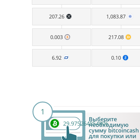
207.26
1,083.87
0.003
217.08
6.92
0.10
1
Выберите
29.975264854906
необходимую
сумму bitcoincash
для покупки или