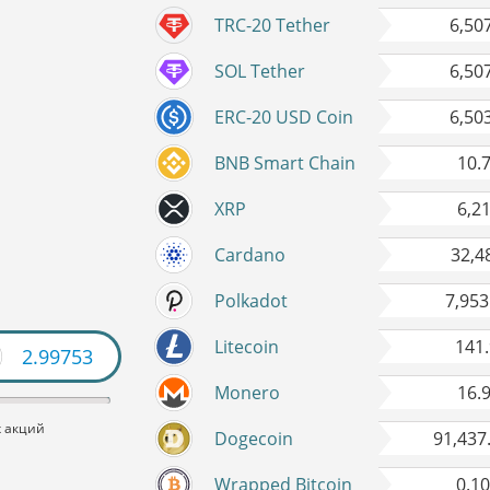
TRC-20 Tether
6,50
SOL Tether
6,50
ERC-20 USD Coin
6,50
BNB Smart Chain
10.
XRP
6,2
Cardano
32,4
Polkadot
7,953
Litecoin
141
54906
Monero
16.
х акций
Dogecoin
91,437
Wrapped Bitcoin
0.1