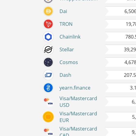
Dai
6,50
TRON
19,7
Chainlink
780.
Stellar
39,2
Cosmos
4,67
Dash
207.
yearn.finance
3.
Visa/Mastercard
6
USD
Visa/Mastercard
5
EUR
Visa/Mastercard
9
CAD