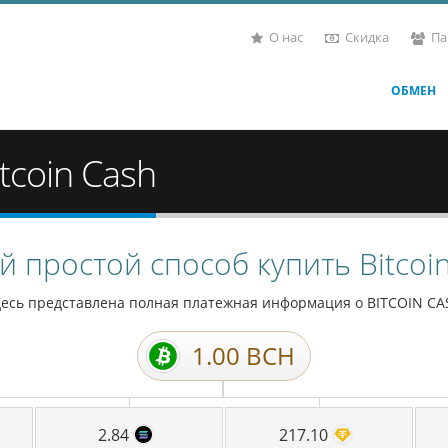
О нас
Скидка
Па
ОБМЕН
tcoin Cash
 простой способ купить Bitcoi
десь представлена полная платежная информация о
BITCOIN CA
1.00
BCH
2.84
217.10