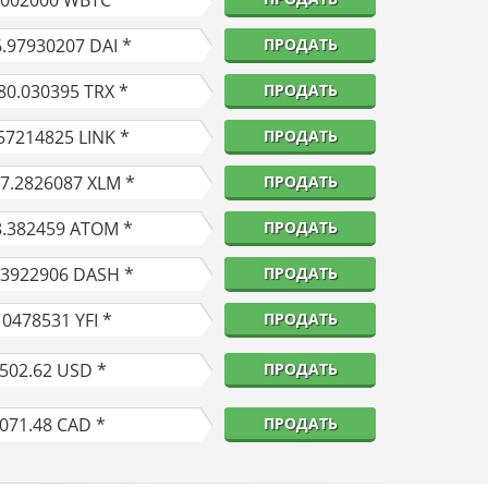
0002000
WBTC *
6.97930207
DAI *
ПРОДАТЬ
80.030395
TRX *
ПРОДАТЬ
57214825
LINK *
ПРОДАТЬ
97.2826087
XLM *
ПРОДАТЬ
8.382459
ATOM *
ПРОДАТЬ
53922906
DASH *
ПРОДАТЬ
10478531
YFI *
ПРОДАТЬ
,502.62
USD *
ПРОДАТЬ
,071.48
CAD *
ПРОДАТЬ