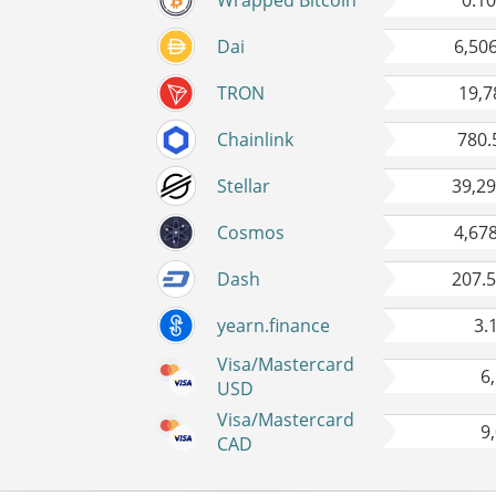
Wrapped Bitcoin
0.1
Dai
6,50
TRON
19,7
Chainlink
780.
Stellar
39,2
Cosmos
4,67
Dash
207.
yearn.finance
3.
Visa/Mastercard
6
USD
Visa/Mastercard
9
CAD