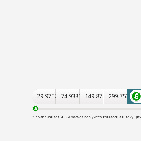
29.975264854906
74.938162137265
149.87632427453
299.752648
* приблизительный расчет без учета комиссий и текущи