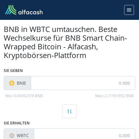
BNB in WBTC umtauschen. Beste
Wechselkurse für BNB Smart Chain-
Wrapped Bitcoin - Alfacash,
Kryptobörsen-Plattform
SIE GEBEN
BNB
Min:
0.03452378 BNB
Max:
2.71551852 BNB
SIE ERHALTEN
WBTC