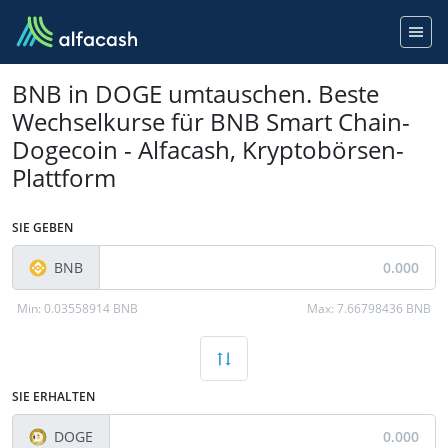
BNB in DOGE umtauschen. Beste
Wechselkurse für BNB Smart Chain-
Dogecoin - Alfacash, Kryptobörsen-
Plattform
SIE GEBEN
BNB
Min:
0.03558914 BNB
Max:
7.66798436 BNB
SIE ERHALTEN
DOGE