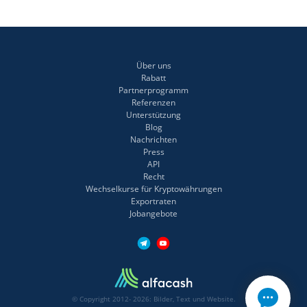
Über uns
Rabatt
Partnerprogramm
Referenzen
Unterstützung
Blog
Nachrichten
Press
API
Recht
Wechselkurse für Kryptowährungen
Exportraten
Jobangebote
© Copyright 2012- 2026: Bilder, Text und Website.