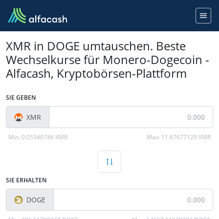
XMR in DOGE umtauschen. Beste
Wechselkurse für Monero-Dogecoin -
Alfacash, Kryptobörsen-Plattform
SIE GEBEN
XMR
Min:
0.05340746 XMR
Max:
11.67677129 XMR
SIE ERHALTEN
DOGE