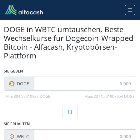
DOGE in WBTC umtauschen. Beste
Wechselkurse für Dogecoin-Wrapped
Bitcoin - Alfacash, Kryptobörsen-
Plattform
SIE GEBEN
DOGE
Min:
304.59010337 DOGE
Max:
23140.01907654 DOGE
SIE ERHALTEN
WBTC