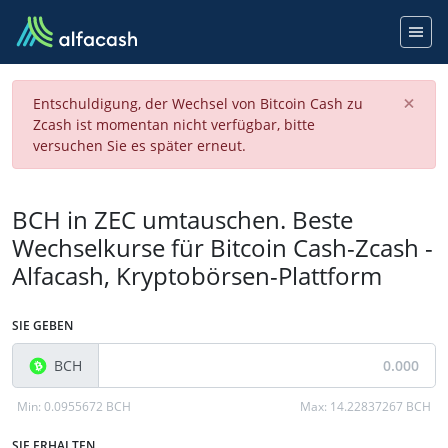
×
Entschuldigung, der Wechsel von Bitcoin Cash zu
Zcash ist momentan nicht verfügbar, bitte
versuchen Sie es später erneut.
BCH in ZEC umtauschen. Beste
Wechselkurse für Bitcoin Cash-Zcash -
Alfacash, Kryptobörsen-Plattform
SIE GEBEN
BCH
Min:
0.0955672 BCH
Max:
14.22837267 BCH
SIE ERHALTEN