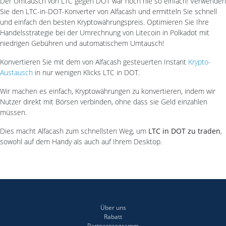
Der Umtausch von LTC gegen DOT war noch nie so einfach! Verwenden
Sie den LTC-in-DOT-Konverter von Alfacash und ermitteln Sie schnell
und einfach den besten Kryptowährungspreis. Optimieren Sie Ihre
Handelsstrategie bei der Umrechnung von Litecoin in Polkadot mit
niedrigen Gebühren und automatischem Umtausch!
Konvertieren Sie mit dem von Alfacash gesteuerten Instant
Krypto-
Austausch
in nur wenigen Klicks LTC in DOT.
Wir machen es einfach, Kryptowährungen zu konvertieren, indem wir
Nutzer direkt mit Börsen verbinden, ohne dass sie Geld einzahlen
müssen.
Dies macht Alfacash zum schnellsten Weg, um
LTC in DOT zu traden
,
sowohl auf dem Handy als auch auf Ihrem Desktop.
Über uns
Rabatt
Partnerprogramm