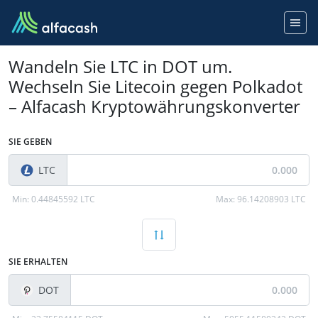
Wandeln Sie LTC in DOT um.
Wechseln Sie Litecoin gegen Polkadot
– Alfacash Kryptowährungskonverter
SIE GEBEN
LTC
Min:
0.44845592 LTC
Max:
96.14208903 LTC
SIE ERHALTEN
DOT