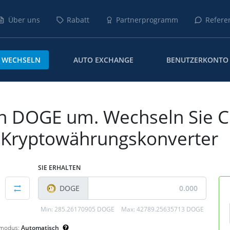
Über uns
Rabatt
Partnerprogramm
Refere
WECHSELN
AUTO EXCHANGE
BENUTZERKONTO
n DOGE um. Wechseln Sie 
h Kryptowährungskonverter
SIE ERHALTEN
DOGE
Min:
285.26170905 DOGE
Max:
42789.25635713 DOGE
smodus:
Automatisch