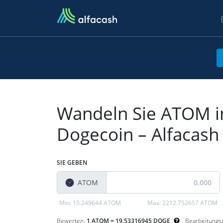
Wandeln Sie ATOM i
Dogecoin – Alfacas
SIE GEBEN
ATOM
Min:
15.249644 ATOM
Max:
2212.752657 ATOM
Bewerten:
1 ATOM = 19.53316945 DOGE
Bearbeitung