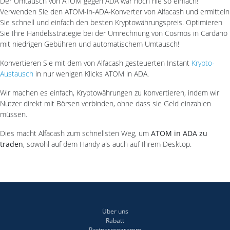
Der Umtausch von ATOM gegen ADA war noch nie so einfach!
Verwenden Sie den ATOM-in-ADA-Konverter von Alfacash und ermitteln
Sie schnell und einfach den besten Kryptowährungspreis. Optimieren
Sie Ihre Handelsstrategie bei der Umrechnung von Cosmos in Cardano
mit niedrigen Gebühren und automatischem Umtausch!
Konvertieren Sie mit dem von Alfacash gesteuerten Instant
Krypto-
Austausch
in nur wenigen Klicks ATOM in ADA.
Wir machen es einfach, Kryptowährungen zu konvertieren, indem wir
Nutzer direkt mit Börsen verbinden, ohne dass sie Geld einzahlen
müssen.
Dies macht Alfacash zum schnellsten Weg, um
ATOM in ADA zu
traden
, sowohl auf dem Handy als auch auf Ihrem Desktop.
Über uns
Rabatt
Partnerprogramm