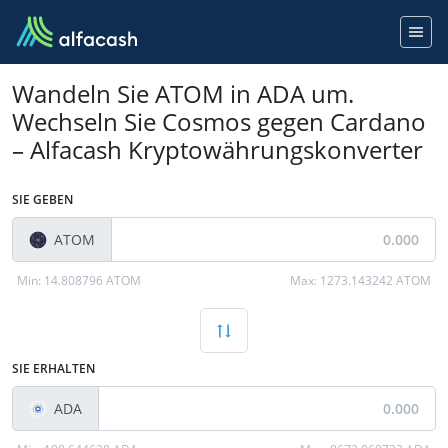
Wandeln Sie ATOM in ADA um.
Wechseln Sie Cosmos gegen Cardano
– Alfacash Kryptowährungskonverter
SIE GEBEN
ATOM
Min:
14.808796 ATOM
Max:
1273.143242 ATOM
SIE ERHALTEN
ADA